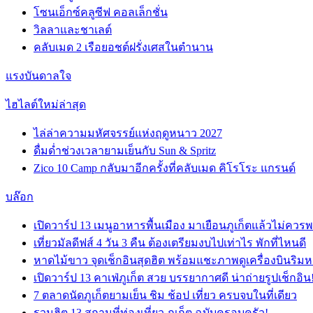
โซนเอ็กซ์คลูซีฟ คอลเล็กชั่น
วิลลาและชาเลต์
คลับเมด 2 เรือยอชต์ฝรั่งเศสในตำนาน
แรงบันดาลใจ
ไฮไลต์ใหม่ล่าสุด
ไล่ล่าความมหัศจรรย์แห่งฤดูหนาว 2027
ดื่มด่ำช่วงเวลายามเย็นกับ Sun & Spritz
Zico 10 Camp กลับมาอีกครั้งที่คลับเมด คิโรโระ แกรนด์
บล๊อก
เปิดวาร์ป 13 เมนูอาหารพื้นเมือง มาเยือนภูเก็ตแล้วไม่ควร
เที่ยวมัลดีฟส์ 4 วัน 3 คืน ต้องเตรียมงบไปเท่าไร พักที่ไหนดี
หาดไม้ขาว จุดเช็กอินสุดฮิต พร้อมแชะภาพดูเครื่องบินริม
เปิดวาร์ป 13 คาเฟ่ภูเก็ต สวย บรรยากาศดี น่าถ่ายรูปเช็กอิน
7 ตลาดนัดภูเก็ตยามเย็น ชิม ช้อป เที่ยว ครบจบในที่เดียว
รวมฮิต 13 สถานที่ท่องเที่ยว ภูเก็ต ฉบับครอบครัว!