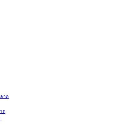
พลาด
หาด
!