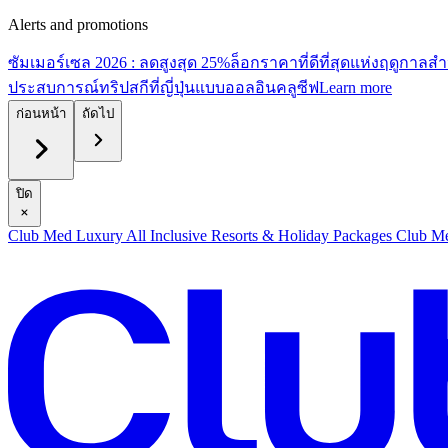
Alerts and promotions
ซัมเมอร์เซล 2026 : ลดสูงสุด 25%
ล็อกราคาที่ดีที่สุดแห่งฤดูกาล
ประสบการณ์ทริปสกีที่ญี่ปุ่นแบบออลอินคลูซีฟ
L
earn more
ก่อนหน้า
ถัดไป
ปิด
Club Med Luxury All Inclusive Resorts & Holiday Packages
Club Me