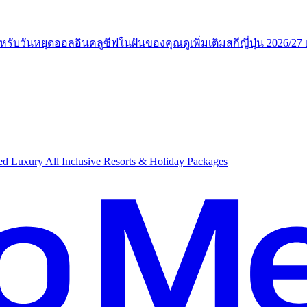
สำหรับวันหยุดออลอินคลูซีฟในฝันของคุณ
ด
ูเพิ่มเติม
สกีญี่ปุ่น 2026/27
d Luxury All Inclusive Resorts & Holiday Packages