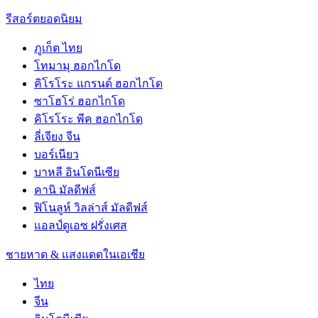
รีสอร์ตยอดนิยม
ภูเก็ต ไทย
โทมามุ ฮอกไกโด
คิโรโระ แกรนด์ ฮอกไกโด
ซาโฮโร่ ฮอกไกโด
คิโรโระ พีค ฮอกไกโด
ลี่เจียง จีน
บอร์เนียว
บาหลี อินโดนีเซีย
คานิ มัลดีฟส์
ฟิโนลูห์ วิลล่าส์ มัลดีฟส์
แอลป์ดูเอซ ฝรั่งเศส
ชายหาด & แสงแดดในเอเชีย
ไทย
จีน