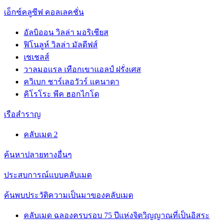
เอ็กซ์คลูซีฟ คอลเลคชั่น
อัลบิออน วิลล่า มอริเชียส
ฟิโนลูห์ วิลล่า มัลดีฟส์
เซเชลส์
วาลมอแรล เทือกเขาแอลป์ ฝรั่งเศส
ควิเบก ชาร์เลอวัวร์ แคนาดา
คิโรโระ พีค ฮอกไกโด
เรือสำราญ
คลับเมด 2
ค้นหาปลายทางอื่นๆ
ประสบการณ์แบบคลับเมด
ค้นพบประวัติความเป็นมาของคลับเมด
คลับเมด ฉลองครบรอบ 75 ปีแห่งจิตวิญญาณที่เป็นอิสระ