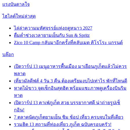
แรงบันดาลใจ
ไฮไลต์ใหม่ล่าสุด
ไล่ล่าความมหัศจรรย์แห่งฤดูหนาว 2027
ดื่มด่ำช่วงเวลายามเย็นกับ Sun & Spritz
Zico 10 Camp กลับมาอีกครั้งที่คลับเมด คิโรโระ แกรนด์
บล๊อก
เปิดวาร์ป 13 เมนูอาหารพื้นเมือง มาเยือนภูเก็ตแล้วไม่ควร
พลาด
เที่ยวมัลดีฟส์ 4 วัน 3 คืน ต้องเตรียมงบไปเท่าไร พักที่ไหนดี
หาดไม้ขาว จุดเช็กอินสุดฮิต พร้อมแชะภาพดูเครื่องบินริม
หาด
เปิดวาร์ป 13 คาเฟ่ภูเก็ต สวย บรรยากาศดี น่าถ่ายรูปเช็
กอิน!
7 ตลาดนัดภูเก็ตยามเย็น ชิม ช้อป เที่ยว ครบจบในที่เดียว
รวมฮิต 13 สถานที่ท่องเที่ยว ภูเก็ต ฉบับครอบครัว!