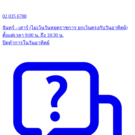
02 035 6788
จันทร์ - เสาร์ (ไม่เว้นวันหยุดราชการ ยกเว้นตรงกับวันอาทิตย์)
ตั้งแต่เวลา 9:00 น. ถึง 18:30 น.
ปิดทำการในวันอาทิตย์