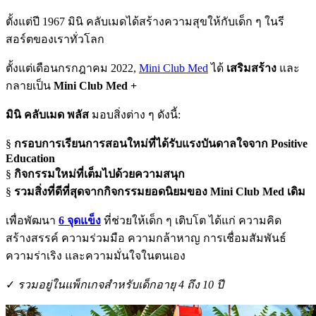
ตั้งแต่ปี 1967 มินิ คลับเมดได้สร้างความสุขให้กับเด็ก ๆ ในรี
สอร์ตของเราทั่วโลก
ตั้งแต่เดือนกรกฎาคม 2022,
Mini Club Med
ได้
เสริมสร้าง
และ
กลายเป็น
Mini Club Med +
มินิ คลับเมด พลัส
มอบสิ่งต่าง ๆ ดังนี้:
§
กรอบการเรียนการสอนใหม่ที่ได้รับแรงบันดาลใจจาก Positive
Education
§
กิจกรรมใหม่ที่เต็มไปด้วยความสนุก
§
รวมสิ่งที่ดีที่สุดจากกิจกรรมยอดนิยมของ Mini Club Med เดิม
เพื่อพัฒนา
6 จุดแข็ง
ที่ช่วยให้เด็ก ๆ เติบโต ได้แก่ ความคิด
สร้างสรรค์ ความร่วมมือ ความกล้าหาญ การเชื่อมสัมพันธ์
ความร่าเริง และความมั่นใจในตนเอง
✓
รวมอยู่ในแพ็กเกจสำหรับเด็กอายุ 4 ถึง 10 ปี