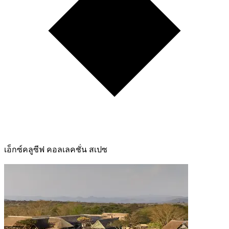
เอ็กซ์คลูซีฟ คอลเลคชั่น สเปซ