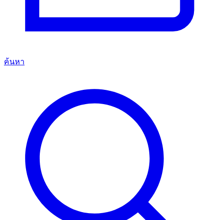
ค้นหา