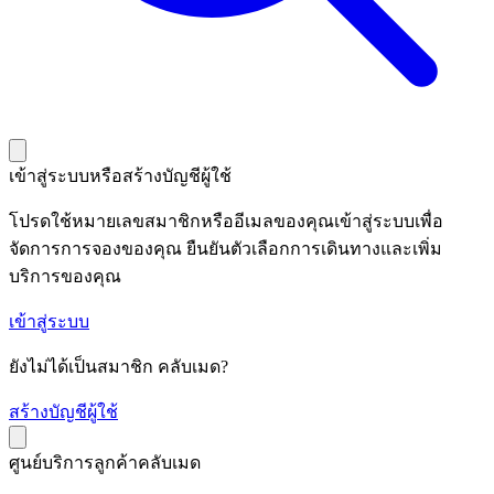
เข้าสู่ระบบหรือสร้างบัญชีผู้ใช้
โปรดใช้หมายเลขสมาชิกหรืออีเมลของคุณเข้าสู่ระบบเพื่อ
จัดการการจองของคุณ ยืนยันตัวเลือกการเดินทางและเพิ่ม
บริการของคุณ
เข้าสู่ระบบ
ยังไม่ได้เป็นสมาชิก คลับเมด?
ส
ร้างบัญชีผู้ใช้
ศูนย์บริการลูกค้าคลับเมด