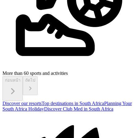
More than 60
sports and activities
ก่อนหน้า
ถัดไป
Discover our resorts
Top destinations in South Africa
Planning Your
South Africa Holiday
Discover Club Med in South Africa