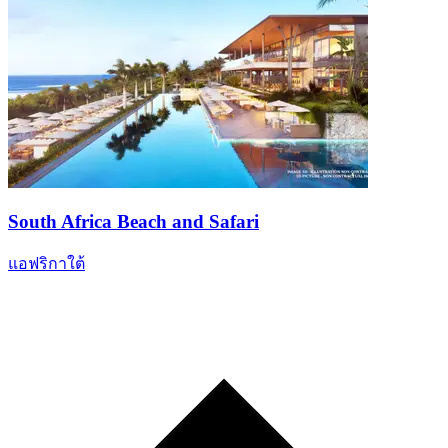
South Africa Beach and Safari
แอฟริกาใต้