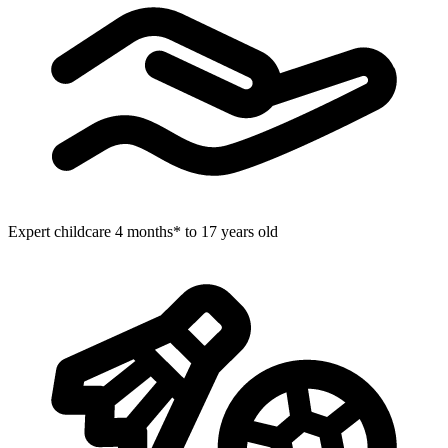
Expert childcare
4 months* to 17 years old