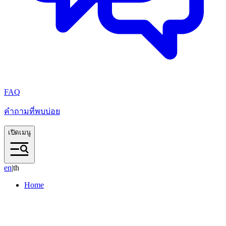
FAQ
คำถามที่พบบ่อย
เปิดเมนู
e
n
|
th
Home