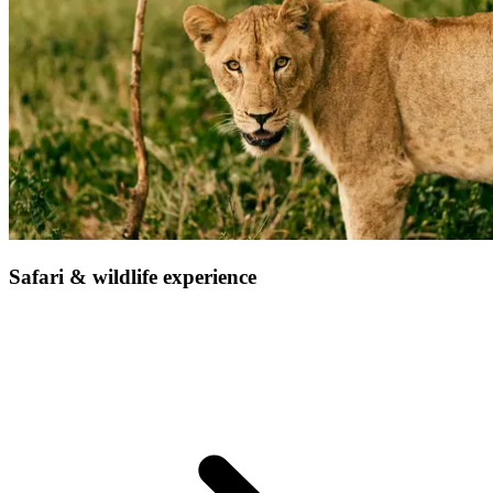
Safari & wildlife experience