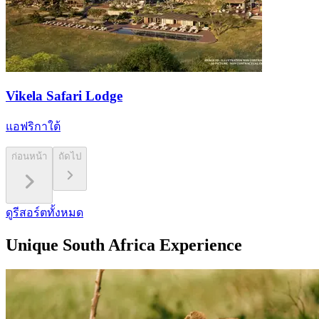
Vikela Safari Lodge
แอฟริกาใต้
ก่อนหน้า
ถัดไป
ดูรีสอร์ตทั้งหมด
Unique South Africa Experience