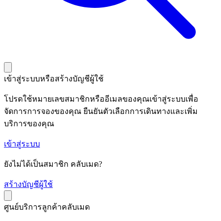
เข้าสู่ระบบหรือสร้างบัญชีผู้ใช้
โปรดใช้หมายเลขสมาชิกหรืออีเมลของคุณเข้าสู่ระบบเพื่อ
จัดการการจองของคุณ ยืนยันตัวเลือกการเดินทางและเพิ่ม
บริการของคุณ
เข้าสู่ระบบ
ยังไม่ได้เป็นสมาชิก คลับเมด?
ส
ร้างบัญชีผู้ใช้
ศูนย์บริการลูกค้าคลับเมด