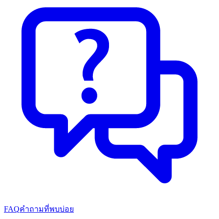
FAQ
คำถามที่พบบ่อย