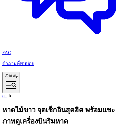
FAQ
คำถามที่พบบ่อย
เปิดเมนู
e
n
|
th
หาดไม้ขาว จุดเช็กอินสุดฮิต พร้อมแชะ
ภาพดูเครื่องบินริมหาด