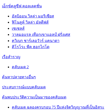
เอ็กซ์คลูซีฟ คอลเลคชั่น
อัลบิออน วิลล่า มอริเชียส
ฟิโนลูห์ วิลล่า มัลดีฟส์
เซเชลส์
วาลมอแรล เทือกเขาแอลป์ ฝรั่งเศส
ควิเบก ชาร์เลอวัวร์ แคนาดา
คิโรโระ พีค ฮอกไกโด
เรือสำราญ
คลับเมด 2
ค้นหาปลายทางอื่นๆ
ประสบการณ์แบบคลับเมด
ค้นพบประวัติความเป็นมาของคลับเมด
คลับเมด ฉลองครบรอบ 75 ปีแห่งจิตวิญญาณที่เป็นอิสระ