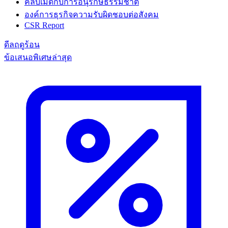
คลับเมดกับการอนุรักษ์ธรรมชาติ
องค์การธุรกิจความรับผิดชอบต่อสังคม
CSR Report
ดีลฤดูร้อน
ข้อเสนอพิเศษล่าสุด