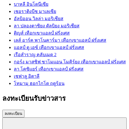
บาหลี อินโดนีเซีย
เชอราติงบีช มาเลเซีย
อัลบิออน วิลล่า มอริเชียส
ลา ปลองตาซิยง ดัลบิยง มอริเชียส
ติญส์ เทือกเขาแอลป์ ฝรั่งเศส
เลส์ อาร์ค พาโนคาร์มา เทือกเขาแอลป์ ฝรั่งเศส
แอลป์ ดู เอซ์ เทือกเขาแอลป์ ฝรั่งเศส
เรือสำราญ คลับเมด 2
กอร์ง มาสซิฟ ซาโมแอน โมคิร์ยง เทือกเขาแอลป์ ฝรั่งเศส
ลา โคซิแยร์ เทือกเขาแอลป์ ฝรั่งเศส
เชฟาลู อิตาลี
โทมามุ ฮอกไกโด ฤดูร้อน
ลงทะเบียนรับข่าวสาร
ลงทะเบียน