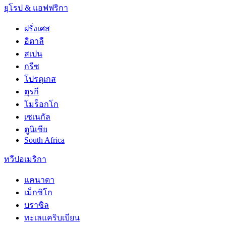
ยุโรป & แอฟฟริกา
ฝรั่งเศส
อิตาลี
สเปน
กรีซ
โปรตุเกส
ตุรกี
โมร็อกโก
เซเนกัล
ตูนิเซีย
South Africa
ทวีปอเมริกา
แคนาดา
เม็กซิโก
บราซิล
ทะเลแคริบเบียน