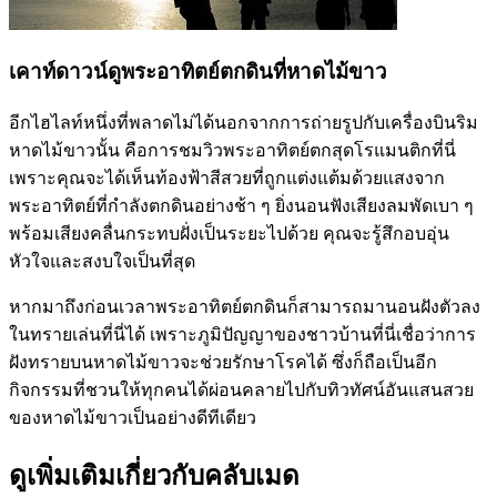
เคาท์ดาวน์ดูพระอาทิตย์ตกดินที่หาดไม้ขาว
อีกไฮไลท์หนึ่งที่พลาดไม่ได้นอกจากการถ่ายรูปกับเครื่องบินริม
หาดไม้ขาวนั้น คือการชมวิวพระอาทิตย์ตกสุดโรแมนติกที่นี่
เพราะคุณจะได้เห็นท้องฟ้าสีสวยที่ถูกแต่งแต้มด้วยแสงจาก
พระอาทิตย์ที่กำลังตกดินอย่างช้า ๆ ยิ่งนอนฟังเสียงลมพัดเบา ๆ
พร้อมเสียงคลื่นกระทบฝั่งเป็นระยะไปด้วย คุณจะรู้สึกอบอุ่น
หัวใจและสงบใจเป็นที่สุด
หากมาถึงก่อนเวลาพระอาทิตย์ตกดินก็สามารถมานอนฝังตัวลง
ในทรายเล่นที่นี่ได้ เพราะภูมิปัญญาของชาวบ้านที่นี่เชื่อว่าการ
ฝังทรายบนหาดไม้ขาวจะช่วยรักษาโรคได้ ซึ่งก็ถือเป็นอีก
กิจกรรมที่ชวนให้ทุกคนได้ผ่อนคลายไปกับทิวทัศน์อันแสนสวย
ของหาดไม้ขาวเป็นอย่างดีทีเดียว
ดูเพิ่มเติมเกี่ยวกับคลับเมด