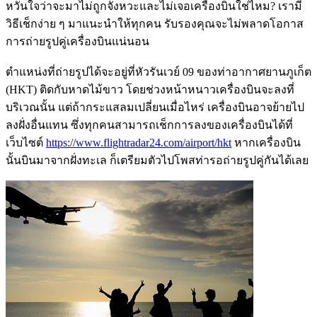
หวั่นใจว่าจะมาไม่ถูกจังหวะและไม่เจอเครื่องบินใช่ไหม? เรามี
วิธีเช็กง่าย ๆ มาแนะนำให้ทุกคน รับรองคุณจะไม่พลาดโอกาส
การถ่ายรูปคู่เครื่องบินแน่นอน
ตำแหน่งที่ถ่ายรูปได้จะอยู่ที่หัวรันเวย์ 09 ของท่าอากาศยานภูเก็ต
(HKT) ติดกับหาดไม้ขาว โดยช่วงหน้าหนาวเครื่องบินจะลงที่
บริเวณนั้น แต่ถ้ากระแสลมเปลี่ยนเมื่อไหร่ เครื่องบินอาจย้ายไป
ลงฝั่งอื่นแทน ซึ่งทุกคนสามารถเช็กการลงของเครื่องบินได้ที่
เว็บไซต์
https://www.flightradar24.com/airport/hkt
หากเครื่องบิน
นั้นบินมาจากฝั่งทะเล ก็เตรียมตัวไปโพสท่ารอถ่ายรูปคู่กันได้เลย