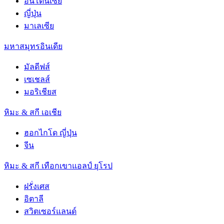
อินโดนีเซีย
ญี่ปุ่น
มาเลเซีย
มหาสมุทรอินเดีย
มัลดีฟส์
เซเชลส์
มอริเชียส
หิมะ & สกี เอเชีย
ฮอกไกโด ญี่ปุ่น
จีน
หิมะ & สกี เทือกเขาแอลป์ ยุโรป
ฝรั่งเศส
อิตาลี
สวิตเซอร์แลนด์