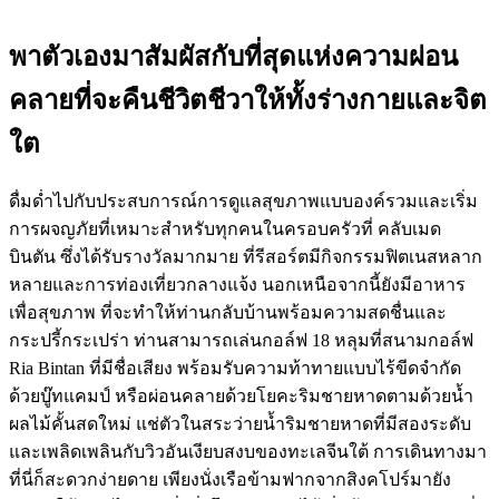
พาตัวเองมาสัมผัสกับที่สุดแห่งความผ่อน
คลายที่จะคืนชีวิตชีวาให้ทั้งร่างกายและจิต
ใต
ดื่มด่ำไปกับประสบการณ์การดูแลสุขภาพแบบองค์รวมและเริ่ม
การผจญภัยที่เหมาะสำหรับทุกคนในครอบครัวที่ คลับเมด
บินตัน ซึ่งได้รับรางวัลมากมาย ที่รีสอร์ตมีกิจกรรมฟิตเนสหลาก
หลายและการท่องเที่ยวกลางแจ้ง นอกเหนือจากนี้ยังมีอาหาร
เพื่อสุขภาพ ที่จะทำให้ท่านกลับบ้านพร้อมความสดชื่นและ
กระปรี้กระเปร่า ท่านสามารถเล่นกอล์ฟ 18 หลุมที่สนามกอล์ฟ
Ria Bintan ที่มีชื่อเสียง พร้อมรับความท้าทายแบบไร้ขีดจำกัด
ด้วยบู๊ทแคมป์ หรือผ่อนคลายด้วยโยคะริมชายหาดตามด้วยน้ำ
ผลไม้คั้นสดใหม่ แช่ตัวในสระว่ายน้ำริมชายหาดที่มีสองระดับ
และเพลิดเพลินกับวิวอันเงียบสงบของทะเลจีนใต้ การเดินทางมา
ที่นี่ก็สะดวกง่ายดาย เพียงนั่งเรือข้ามฟากจากสิงคโปร์มายัง