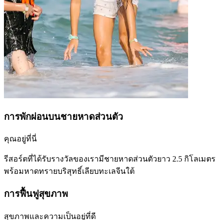
การพักผ่อนบนชายหาดส่วนตัว
คุณอยู่ที่นี่
รีสอร์ตที่ได้รับรางวัลของเรามีชายหาดส่วนตัวยาว 2.5 กิโลเมตร
พร้อมหาดทรายบริสุทธิ์เลียบทะเลจีนใต้
การฟื้นฟูสุขภาพ
สุขภาพและความเป็นอยู่ที่ดี