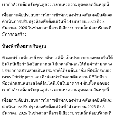
เรากำลังรอต้อนรับคุณสู่ช่วงเวลาแห่งความสุขตลอดวันหยุดนี้
เพื่อยกระดับประสบการณ์การเข้าพักของท่าน คลับเมดบินตันจะ
ดำเนินการปรับปรุงห้องพักตั้งแต่วันที่ 14 เมษายน 2025 ถึง 8
ธันวาคม 2026 ในช่วงเวลานี้อาจมีเสียงรบกวนเล็กน้อยบริเวณที่
มีการก่อสร้าง
ห้องพักที่เหมาะกับคุณ
ทิวมะพร้าวเขียวขจี ทรายสีขาว สีฟ้าเป็นประกายของทะเลจีนใต้
อินโดนีเซียกำลังเรียกหาคุณ ใช้เวลาพักผ่อนให้คุ้มค่าท่ามกลาง
บรรยากาศสวนสวยเป็นธรรมชาติใต้ร่มต้นปาล์ม ที่ยังมีกระบอง
เพชร Prickly pears และลิงน้อยน่ารักคอยเติมความมีชีวิตชีวา
ห้องพักแสนสบายสไตล์อินโดนีเซียในอาคาร 4 ชั้นทั้งหมดของ
เรากำลังรอต้อนรับคุณสู่ช่วงเวลาแห่งความสุขตลอดวันหยุดนี้
เพื่อยกระดับประสบการณ์การเข้าพักของท่าน คลับเมดบินตันจะ
ดำเนินการปรับปรุงห้องพักตั้งแต่วันที่ 14 เมษายน 2025 ถึง 8
ธันวาคม 2026 ในช่วงเวลานี้อาจมีเสียงรบกวนเล็กน้อยบริเวณที่