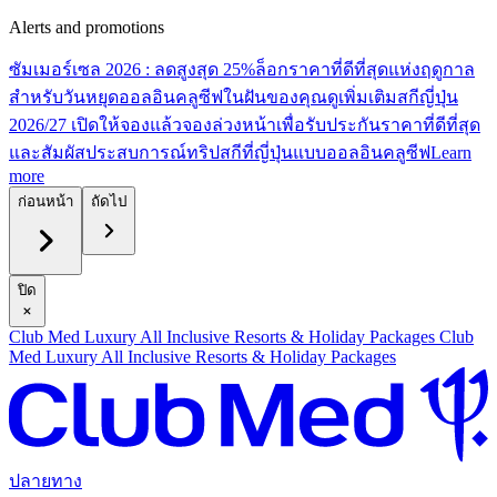
Alerts and promotions
ซัมเมอร์เซล 2026 : ลดสูงสุด 25%
ล็อกราคาที่ดีที่สุดแห่งฤดูกาล
สำหรับวันหยุดออลอินคลูซีฟในฝันของคุณ
ด
ูเพิ่มเติม
สกีญี่ปุ่น
2026/27 เปิดให้จองแล้ว
จองล่วงหน้าเพื่อรับประกันราคาที่ดีที่สุด
และสัมผัสประสบการณ์ทริปสกีที่ญี่ปุ่นแบบออลอินคลูซีฟ
L
earn
more
ก่อนหน้า
ถัดไป
ปิด
Club Med Luxury All Inclusive Resorts & Holiday Packages
Club
Med Luxury All Inclusive Resorts & Holiday Packages
ปลายทาง