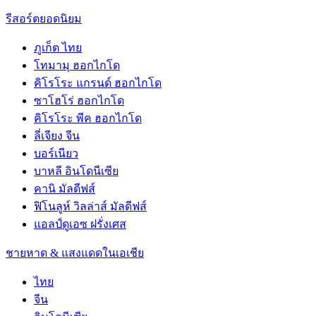
รีสอร์ตยอดนิยม
ภูเก็ต ไทย
โทมามุ ฮอกไกโด
คิโรโระ แกรนด์ ฮอกไกโด
ซาโฮโร่ ฮอกไกโด
คิโรโระ พีค ฮอกไกโด
ลี่เจียง จีน
บอร์เนียว
บาหลี อินโดนีเซีย
คานิ มัลดีฟส์
ฟิโนลูห์ วิลล่าส์ มัลดีฟส์
แอลป์ดูเอซ ฝรั่งเศส
ชายหาด & แสงแดดในเอเชีย
ไทย
จีน