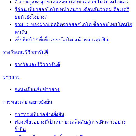
7 เกาะภูเก็ต สุดยอดแห่งน้ำใส ทะเลสวย ไม่ไปไม่ได้แล้ว
รู้ก่อน เที่ยวฮอกไกโด หน้าหนาว เดือนธันวาคม ต้องเตรี
ยมตัวยังไงบ้าง?
รวม 15 ของฝากยอดฮิตจากฮอกไกโด ซื้อกลับไทย โดนใจ
คนรับ
เช็กลิสต์ 17 ที่เที่ยวฮอกไกโด หน้าหนาวสุดฟิน
รางวัลและรีวิวการันตี
รางวัลและรีวิวการันตี
ข่าวสาร
ลงทะเบียนรับข่าวสาร
การท่องเที่ยวอย่างยั่งยืน
การท่องเที่ยวอย่างยั่งยืน
ท่องเที่ยวอย่างมีเป้าหมาย: เคล็ดลับสู่การเดินทางอย่าง
ยั่งยืน