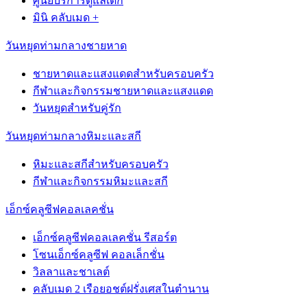
ศูนย์บริการดูแลเด็ก
มินิ คลับเมด +​
วันหยุดท่ามกลางชายหาด
ชายหาดและแสงแดดสำหรับครอบครัว
กีฬาและกิจกรรมชายหาดและแสงแดด
วันหยุดสำหรับคู่รัก
วันหยุดท่ามกลางหิมะและสกี
หิมะและสกีสำหรับครอบครัว
กีฬาและกิจกรรมหิมะและสกี
เอ็กซ์คลูซีฟคอลเลคชั่น
เอ็กซ์คลูซีฟคอลเลคชั่น รีสอร์ต
โซนเอ็กซ์คลูซีฟ คอลเล็กชั่น
วิลลาและชาเลต์
คลับเมด 2 เรือยอชต์ฝรั่งเศสในตำนาน