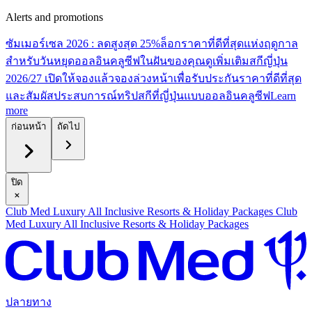
Alerts and promotions
ซัมเมอร์เซล 2026 : ลดสูงสุด 25%
ล็อกราคาที่ดีที่สุดแห่งฤดูกาล
สำหรับวันหยุดออลอินคลูซีฟในฝันของคุณ
ด
ูเพิ่มเติม
สกีญี่ปุ่น
2026/27 เปิดให้จองแล้ว
จองล่วงหน้าเพื่อรับประกันราคาที่ดีที่สุด
และสัมผัสประสบการณ์ทริปสกีที่ญี่ปุ่นแบบออลอินคลูซีฟ
L
earn
more
ก่อนหน้า
ถัดไป
ปิด
Club Med Luxury All Inclusive Resorts & Holiday Packages
Club
Med Luxury All Inclusive Resorts & Holiday Packages
ปลายทาง