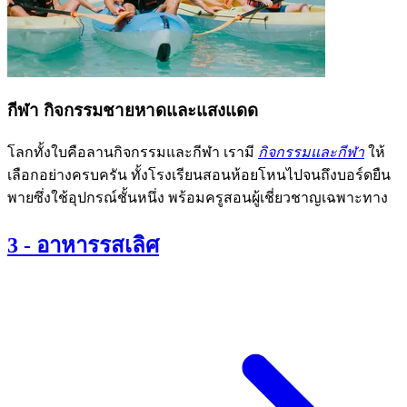
กีฬา กิจกรรมชายหาดและแสงแดด
โลกทั้งใบคือลานกิจกรรมและกีฬา เรามี
กิจกรรมและกีฬา
ให้
เลือกอย่างครบครัน ทั้งโรงเรียนสอนห้อยโหนไปจนถึงบอร์ดยืน
พายซึ่งใช้อุปกรณ์ชั้นหนึ่ง พร้อมครูสอนผู้เชี่ยวชาญเฉพาะทาง
3
-
อาหารรสเลิศ