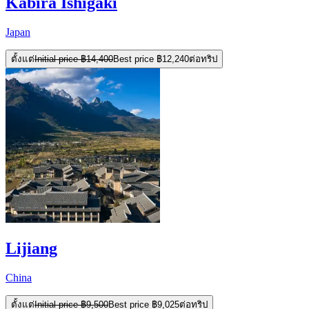
Kabira Ishigaki
Japan
ตั้งแต่
Initial price
฿14,400
Best price
฿12,240
ต่อทริป
Lijiang
China
ตั้งแต่
Initial price
฿9,500
Best price
฿9,025
ต่อทริป