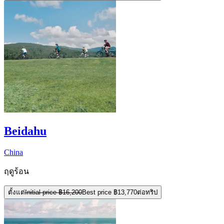
Beidahu
China
ฤดูร้อน
ตั้งแต่
Initial price
฿16,200
Best price
฿13,770
ต่อทริป