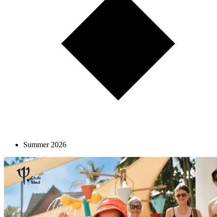
Summer 2026