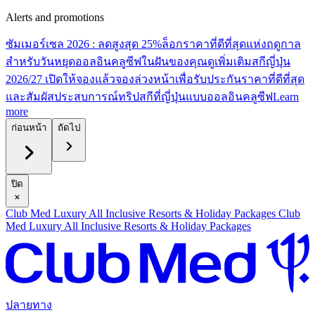
Alerts and promotions
ซัมเมอร์เซล 2026 : ลดสูงสุด 25%
ล็อกราคาที่ดีที่สุดแห่งฤดูกาล
สำหรับวันหยุดออลอินคลูซีฟในฝันของคุณ
ด
ูเพิ่มเติม
สกีญี่ปุ่น
2026/27 เปิดให้จองแล้ว
จองล่วงหน้าเพื่อรับประกันราคาที่ดีที่สุด
และสัมผัสประสบการณ์ทริปสกีที่ญี่ปุ่นแบบออลอินคลูซีฟ
L
earn
more
ก่อนหน้า
ถัดไป
ปิด
Club Med Luxury All Inclusive Resorts & Holiday Packages
Club
Med Luxury All Inclusive Resorts & Holiday Packages
ปลายทาง