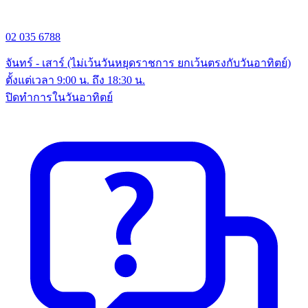
02 035 6788
จันทร์ - เสาร์ (ไม่เว้นวันหยุดราชการ ยกเว้นตรงกับวันอาทิตย์)
ตั้งแต่เวลา 9:00 น. ถึง 18:30 น.
ปิดทำการในวันอาทิตย์