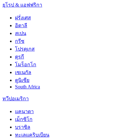
ยุโรป & แอฟฟริกา
ฝรั่งเศส
อิตาลี
สเปน
กรีซ
โปรตุเกส
ตุรกี
โมร็อกโก
เซเนกัล
ตูนิเซีย
South Africa
ทวีปอเมริกา
แคนาดา
เม็กซิโก
บราซิล
ทะเลแคริบเบียน