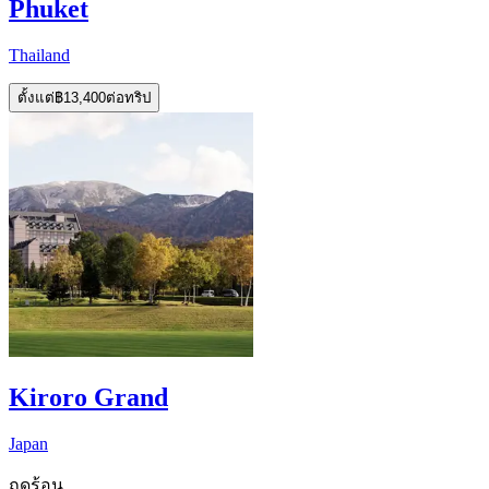
Phuket
Thailand
ตั้งแต่
฿13,400
ต่อทริป
Kiroro Grand
Japan
ฤดูร้อน